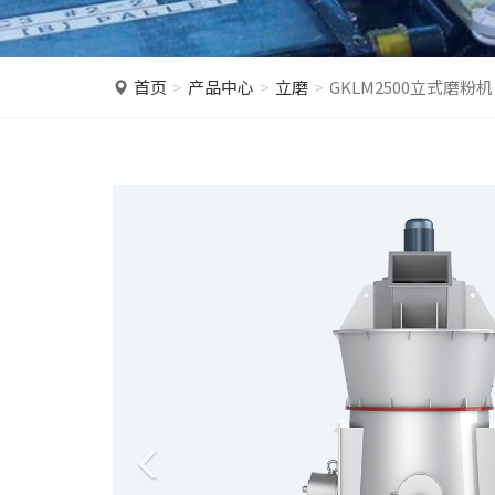
首页
产品中心
立磨
GKLM2500立式磨粉机
P
r
e
v
i
o
u
s