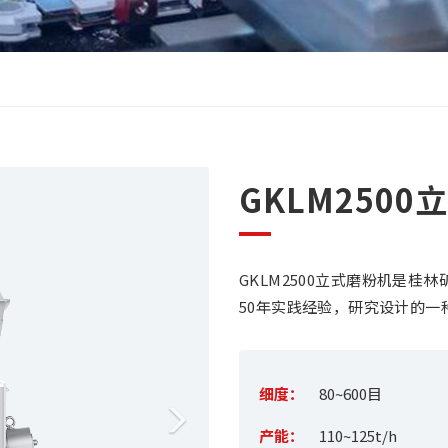
N
GKLM250
e
x
GKLM2500立式磨粉机是
t
50年实践经验，研究设计的一
细度：
80~600目
产能：
110~125t/h