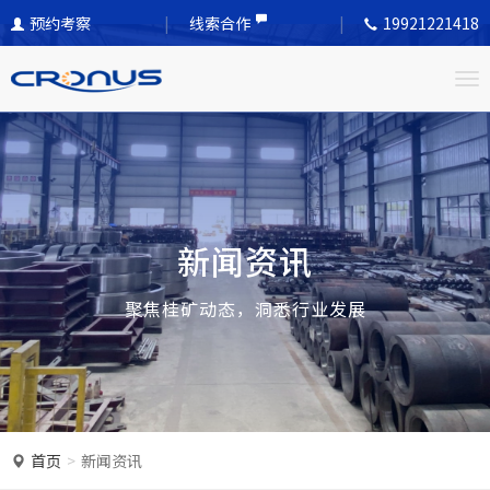
">
预约考察
线索合作
19921221418
T
o
g
g
l
e
新闻资讯
n
a
聚焦桂矿动态，洞悉行业发展
v
i
g
a
t
首页
新闻资讯
i