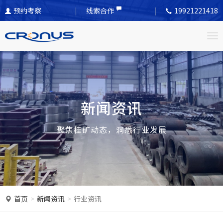
预约考察
线索合作
19921221418
T
o
g
g
l
新闻资讯
e
n
聚焦桂矿动态，洞悉行业发展
a
v
i
g
a
首页
新闻资讯
行业资讯
t
i