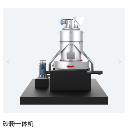
o
P
N
n
r
e
e
x
v
t
i
o
u
s
砂粉一体机