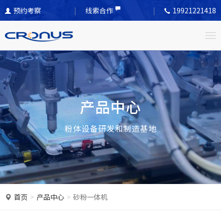
预约考察
线索合作
19921221418
T
o
g
g
l
产品中心
e
n
粉体设备研发和制造基地
a
v
i
g
a
首页
产品中心
砂粉一体机
t
i