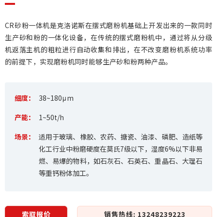
CR砂粉一体机是克洛诺斯在摆式磨粉机基础上开发出来的一款同时
生产砂和粉的一体化设备，在传统的摆式磨粉机中，通过将从分级
机返落主机的粗粒进行自动收集和排出，在不改变磨粉机系统功率
的前提下，实现磨粉机同时能够生产砂和粉两种产品。
细度：
38~180μm
产能：
1~50t/h
场景：
适用于玻璃、橡胶、农药、搪瓷、油漆、磷肥、造纸等
化工行业中粉磨硬度在莫氏7级以下，湿度6%以下非易
燃、易爆的物料，如石灰石、石英石、重晶石、大理石
等重钙粉体加工。
索取报价
销售热线: 13248239223