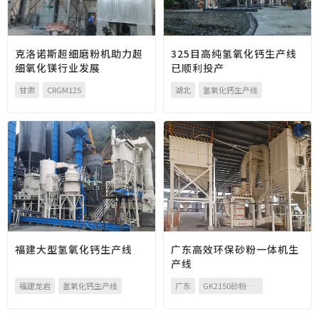
克洛诺斯超细磨粉机助力超
325目高纯氢氧化钙生产线
细氧化镁行业发展
已顺利投产
甘肃
CRGM125
湖北
氢氧化钙生产线
福建大型氢氧化钙生产线
广东高效环保砂粉一体机生
产线
福建龙岩
氢氧化钙生产线
广东
GK2150砂粉一体机