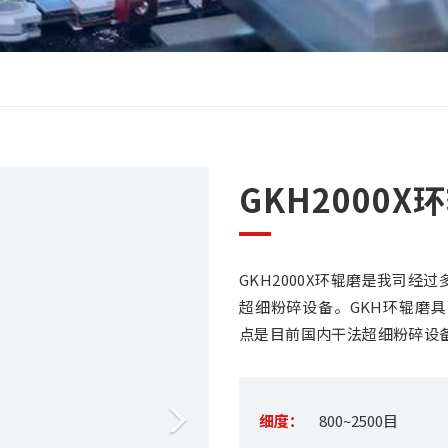
N
GKH2000X
e
x
GKH2000X环辊磨是我司
t
超细粉碎设备。GKH环辊磨
点是目前国内干法超细粉碎设
细度：
800~2500目