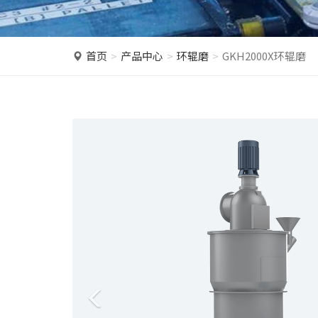
首页
产品中心
环辊磨
GKH2000X环辊磨
P
r
e
v
i
o
u
s